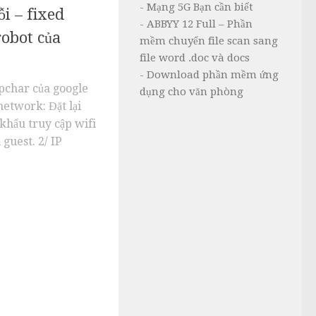
- Mạng 5G Bạn cần biết
i – fixed
- ABBYY 12 Full – Phần
robot của
mềm chuyển file scan sang
file word .doc và docs
- Download phần mềm ứng
apchar của google
dụng cho văn phòng
network: Đặt lại
khẩu truy cập wifi
guest. 2/ IP