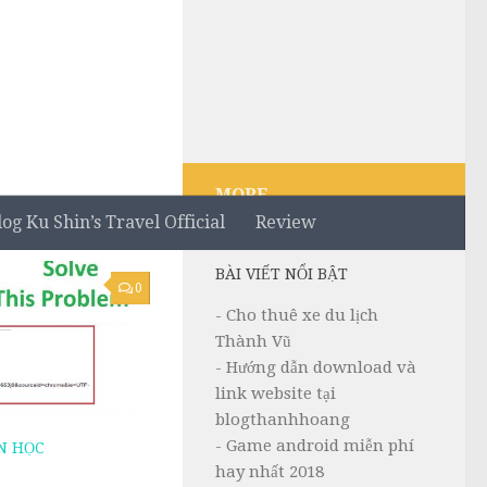
MORE
log Ku Shin’s Travel Official
Review
BÀI VIẾT NỔI BẬT
0
- Cho thuê xe du lịch
Thành Vũ
- Hướng dẫn download và
link website tại
blogthanhhoang
- Game android miễn phí
N HỌC
hay nhất 2018