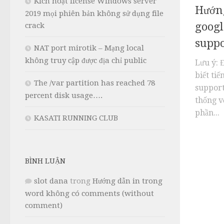
Kích hoạt license Windows server
Hướng
2019 mọi phiên bản không sử dụng file
googl
crack
suppo
NAT port mirotik – Mạng local
không truy cập được địa chỉ public
Lưu ý: Đ
biết ti
The /var partition has reached 78
support
percent disk usage….
thống v
phần...
KASATI RUNNING CLUB
BÌNH LUẬN
slot dana
trong
Hướng dẫn in trong
word không có comments (without
comment)