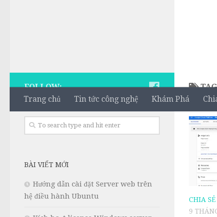
FOLLOW:
TAG
Trang chủ
Tin tức công nghệ
Khám Phá
Chi
BÀI VIẾT MỚI
Hướng dẫn cài đặt Server web trên
hệ điều hành Ubuntu
CHIA SẺ
9 THÁNG