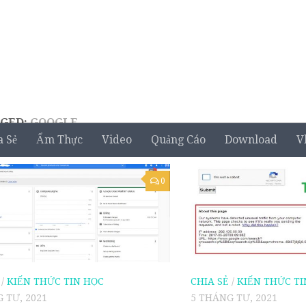
GED:
GOOGLE
a Sẻ
Ẩm Thực
Video
Quảng Cáo
Download
V
0
/
KIẾN THỨC TIN HỌC
CHIA SẺ
/
KIẾN THỨC TI
 TƯ, 2021
5 THÁNG TƯ, 2021