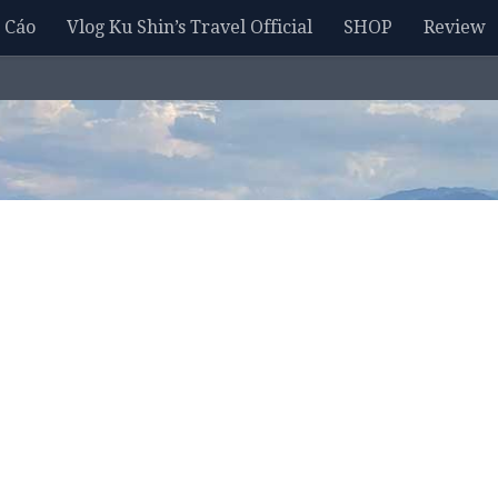
 Cáo
Vlog Ku Shin’s Travel Official
SHOP
Review