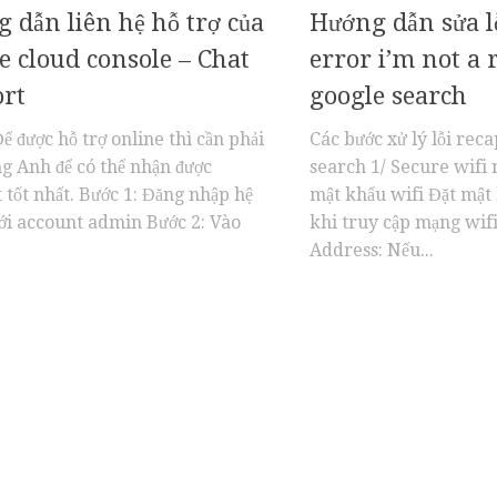
 dẫn liên hệ hỗ trợ của
Hướng dẫn sửa lỗ
e cloud console – Chat
error i’m not a 
rt
google search
ể được hỗ trợ online thì cần phải
Các bước xử lý lỗi rec
ếng Anh để có thể nhận được
search 1/ Secure wifi 
 tốt nhất. Bước 1: Đăng nhập hệ
mật khẩu wifi Đặt mật 
ới account admin Bước 2: Vào
khi truy cập mạng wifi 
Address: Nếu...